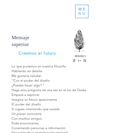
ME
NU
Mensaje
superior
Creemos el futuro
Lo que ponemos en nuestra filosofía
Hablando en detalle
Me gustaría saludar.
"Con el poder del diseño
¿Puedes hacer algo? "
Haga esta pregunta de una vez en el sur de Osaka
Empecé a explorar.
Imagina un
futuro apasionante
El poder del diseño
Si sigues
intentando
que suceda
Un placer conocerte
Con muchos amigos
Pude
encontrarme.
Conectando personas e información
Sea parte de la revitalización regional